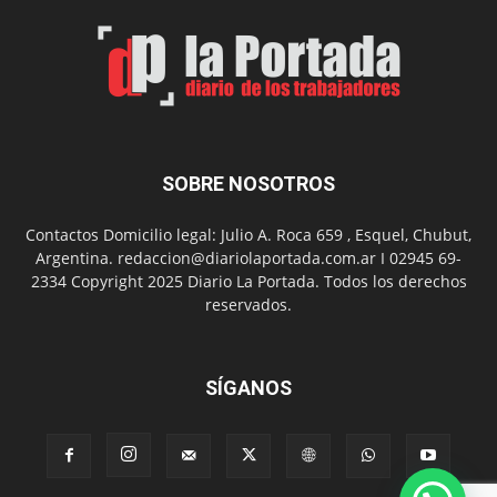
de
Arte
con
presentación
de
libro
y
música
SOBRE NOSOTROS
en
vivo
Contactos Domicilio legal: Julio A. Roca 659 , Esquel, Chubut,
Argentina. redaccion@diariolaportada.com.ar I 02945 69-
2334 Copyright 2025 Diario La Portada. Todos los derechos
reservados.
SÍGANOS