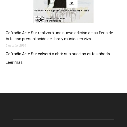
Cofradía Arte Sur realizará una nueva edición de su Feria de
Arte con presentación de libro y música en vivo
8 agosto, 2026
Cofradía Arte Sur volverá a abrir sus puertas este sábado...
:
Leer más
Cofradía
Arte
Sur
realizará
una
nueva
edición
de
su
Feria