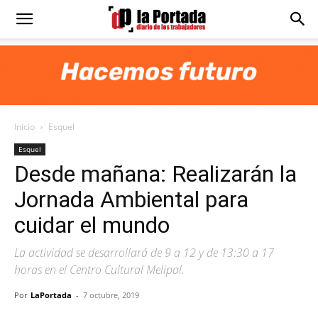
Diario
La
Inicio
Esquel
Portada
Esquel
Desde mañana: Realizarán la
Jornada Ambiental para
cuidar el mundo
La actividad se desarrollará de 9 a 12 y de 13:30 a 17
horas en el Centro Cultural Melipal.
Por
LaPortada
-
7 octubre, 2019