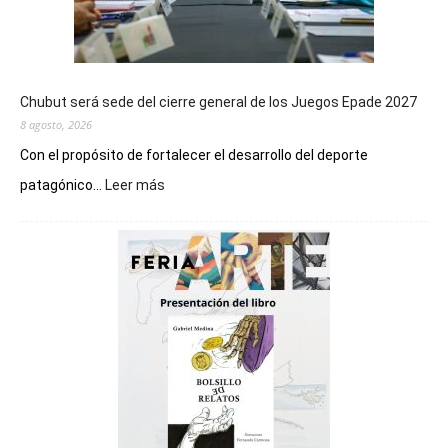
Chubut será sede del cierre general de los Juegos Epade 2027
8 agosto, 2026
Con el propósito de fortalecer el desarrollo del deporte
:
patagónico...
Leer más
Chubut
será
sede
del
cierre
general
de
los
Juegos
Epade
2027