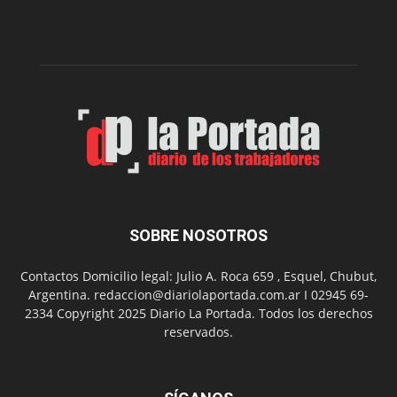
la
Peña
Folclór
Municip
por
el
Día
del
Folclor
SOBRE NOSOTROS
Contactos Domicilio legal: Julio A. Roca 659 , Esquel, Chubut,
Argentina. redaccion@diariolaportada.com.ar I 02945 69-
2334 Copyright 2025 Diario La Portada. Todos los derechos
reservados.