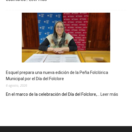
La
Biblioteca
Municipal
celebra
sus
90
años
con
un
Conversatorio
de
Esquel prepara una nueva edición de la Peña Folclórica
Escritores
Municipal por el Día del Folclore
Locales
6 agosto, 2026
:
En el marco de la celebración del Día del Folclore,...
Leer más
Esquel
prepar
una
nueva
edición
de