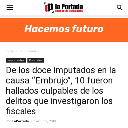
Diario
La
Inicio
Importantes
Portada
Importantes
Policiales
De los doce imputados en la
causa “Embrujo”, 10 fueron
hallados culpables de los
delitos que investigaron los
fiscales
Por
LaPortada
-
3 octubre, 2019