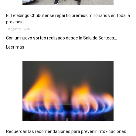
El Telebingo Chubutense repartió premios millonarios en toda la
provincia
10 agosto, 2026
Con un nuevo sorteo realizado desde la Sala de Sorteos...
:
Leer más
El
Telebingo
Chubutense
repartió
premios
millonarios
en
toda
la
provincia
Recuerdan las recomendaciones para prevenir intoxicaciones