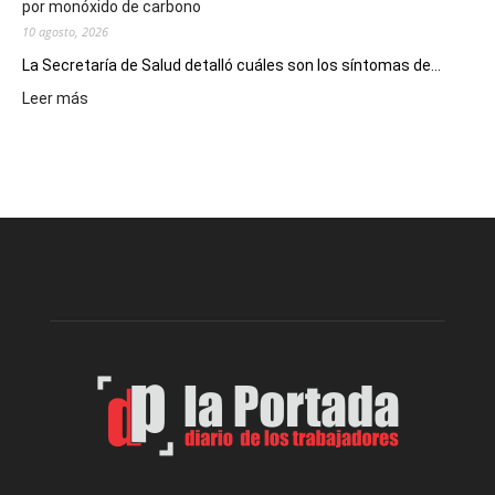
por monóxido de carbono
10 agosto, 2026
La Secretaría de Salud detalló cuáles son los síntomas de...
:
Leer más
Recuerdan
las
recomendaciones
para
prevenir
intoxicaciones
por
monóxido
de
carbono