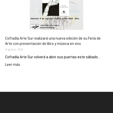
2027
Cofradía Arte Sur realizará una nueva edición de su Feria de
Arte con presentación de libro y música en vivo
8 agosto, 2026
Cofradía Arte Sur volverá a abrir sus puertas este sábado...
:
Leer más
Cofradía
Arte
Sur
realizará
una
nueva
edición
de
su