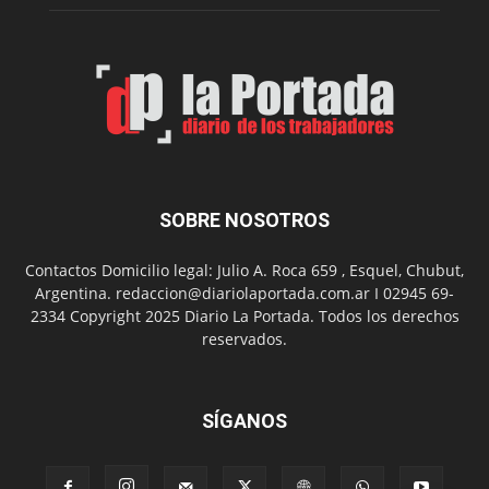
Feria
de
Arte
con
presentación
de
libro
y
música
SOBRE NOSOTROS
en
vivo
Contactos Domicilio legal: Julio A. Roca 659 , Esquel, Chubut,
Argentina. redaccion@diariolaportada.com.ar I 02945 69-
2334 Copyright 2025 Diario La Portada. Todos los derechos
reservados.
SÍGANOS