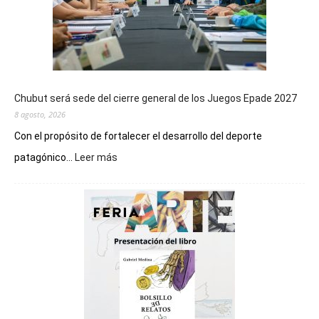
Chubut será sede del cierre general de los Juegos Epade 2027
8 agosto, 2026
Con el propósito de fortalecer el desarrollo del deporte
:
patagónico...
Leer más
Chubut
será
sede
del
cierre
general
de
los
Juegos
Epade