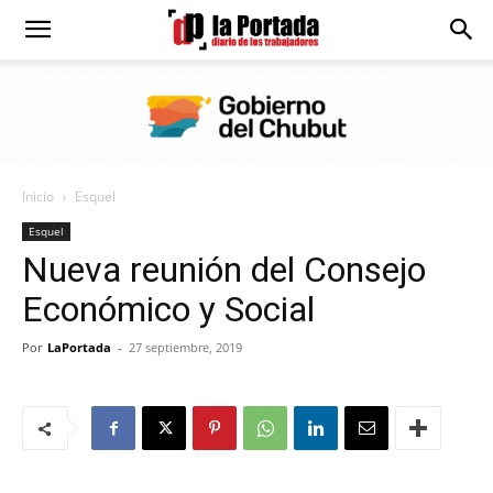
Diario
La
Inicio
Esquel
Portada
Esquel
Nueva reunión del Consejo
Económico y Social
Por
LaPortada
-
27 septiembre, 2019