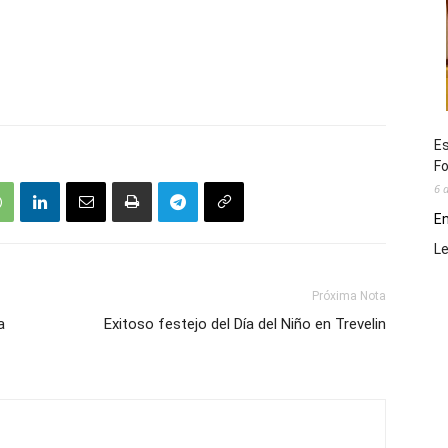
Es
Fo
6 
En
L
Próxima Nota
a
Exitoso festejo del Día del Niño en Trevelin