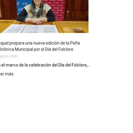
sus
90
años
con
un
Conversatorio
de
quel prepara una nueva edición de la Peña
Escritores
lclórica Municipal por el Día del Folclore
Locales
agosto, 2026
 el marco de la celebración del Día del Folclore,...
:
eer más
Esquel
prepara
una
nueva
edición
de
la
Peña
Folclórica