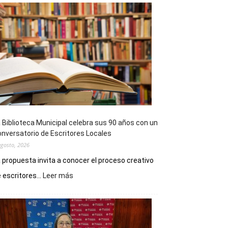
 Biblioteca Municipal celebra sus 90 años con un
nversatorio de Escritores Locales
agosto, 2026
 propuesta invita a conocer el proceso creativo
:
 escritores...
Leer más
La
Biblioteca
Municipal
celebra