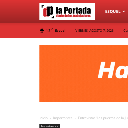
Diario
ESQUEL
C
1.7
VIERNES, AGOSTO 7, 2026
CL
Esquel
La
Portada
Inicio
Importantes
Entrevista: “Las puertas de la J
Importantes