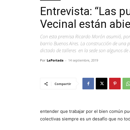
Entrevista: “Las p
Vecinal están abie
Con esta premisa Ricardo Morón asumió, por s
barrio Buenos Aires. La construcción de una p
dictado de talleres en la sede son algunos de 
Por
LaPortada
-
14 septiembre, 2019
Compartir
entender que trabajar por el bien común pu
colectivas siempre es un desafío que no to