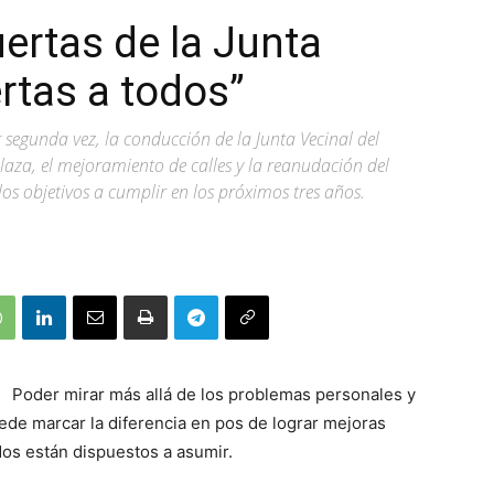
uertas de la Junta
rtas a todos”
egunda vez, la conducción de la Junta Vecinal del
laza, el mejoramiento de calles y la reanudación del
los objetivos a cumplir en los próximos tres años.
Poder mirar más allá de los problemas personales y
ede marcar la diferencia en pos de lograr mejoras
dos están dispuestos a asumir.