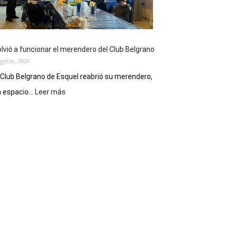
funciones
de
Spider
Man:
Un
lvió a funcionar el merendero del Club Belgrano
Nuevo
agosto, 2026
Día
 Club Belgrano de Esquel reabrió su merendero,
:
 espacio...
Leer más
Volvió
a
funcionar
el
merendero
del
Club
Belgrano