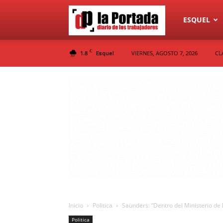
Diario
ESQUEL
C
1.8
VIERNES, AGOSTO 7, 2026
CL
Esquel
La
Portada
Inicio
Politica
Saunders: “Dentro del Ministerio de 
Politica