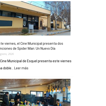
te viernes, el Cine Municipal presenta dos
nciones de Spider Man: Un Nuevo Día
agosto, 2026
 Cine Municipal de Esquel presenta este viernes
:
a doble...
Leer más
Este
viernes,
el
Cine
Municipal
presenta
dos