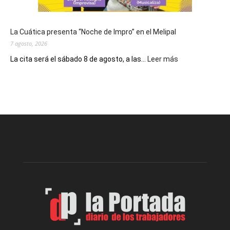
pan
y
del
La Cuática presenta “Noche de Impro” en el Melipal
trabajo
7 agosto, 2026
:
La cita será el sábado 8 de agosto, a las...
Leer más
La
Cuática
presenta
“Noche
de
Impro”
en
el
Melipal