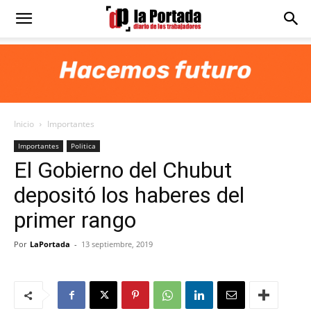
Diario
La
Inicio
Importantes
Portada
Importantes
Politica
El Gobierno del Chubut
depositó los haberes del
primer rango
Por
LaPortada
-
13 septiembre, 2019