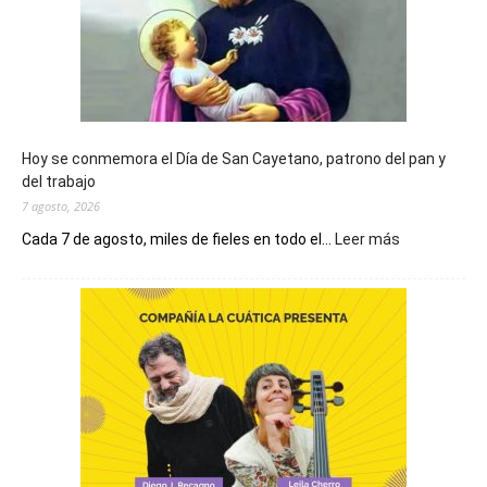
Hoy se conmemora el Día de San Cayetano, patrono del pan y
del trabajo
7 agosto, 2026
:
Cada 7 de agosto, miles de fieles en todo el...
Leer más
Hoy
se
conmemora
el
Día
de
San
Cayetano,
patrono
del