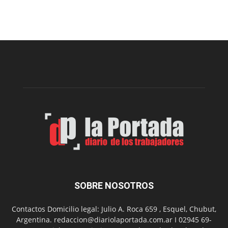
prepar
una
nueva
edición
de
la
Peña
Folclór
Municip
por
el
Día
del
Folclor
SOBRE NOSOTROS
Contactos Domicilio legal: Julio A. Roca 659 , Esquel, Chubut,
Argentina. redaccion@diariolaportada.com.ar I 02945 69-