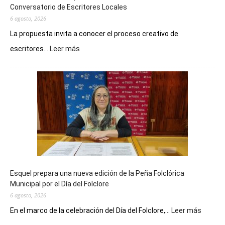
Conversatorio de Escritores Locales
6 agosto, 2026
La propuesta invita a conocer el proceso creativo de
:
escritores...
Leer más
La
Biblioteca
Municipal
celebra
sus
90
años
con
un
Conversatorio
de
Esquel prepara una nueva edición de la Peña Folclórica
Escritores
Municipal por el Día del Folclore
Locales
6 agosto, 2026
:
En el marco de la celebración del Día del Folclore,...
Leer más
Esquel