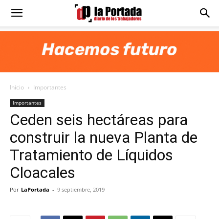
Diario
La
Inicio
Importantes
Portada
Importantes
Ceden seis hectáreas para
construir la nueva Planta de
Tratamiento de Líquidos
Cloacales
Por
LaPortada
-
9 septiembre, 2019