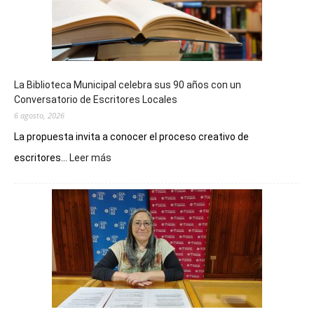
La Biblioteca Municipal celebra sus 90 años con un
Conversatorio de Escritores Locales
6 agosto, 2026
La propuesta invita a conocer el proceso creativo de
:
escritores...
Leer más
La
Biblioteca
Municipal
celebra
sus
90
años
con
un
Conversatorio