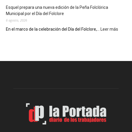
de
Esquel prepara una nueva edición de la Peña Folclórica
Escritores
Municipal por el Día del Folclore
Locales
6 agosto, 2026
:
En el marco de la celebración del Día del Folclore,...
Leer más
Esquel
prepar
una
nueva
edición
de
la
Peña
Folclór
Municip
por
el
Día
del
Folclor