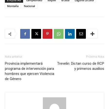
ETIQUETAS
campeonato
esquel
la zeta
Laguna La Zeta
Montaña
Nacional
Nota anterior
Próxima Nota
Provincia implementará
Trevelin: Dictan curso de RCP
programa de intervención para
y primeros auxilios
hombres que ejercen Violencia
de Género