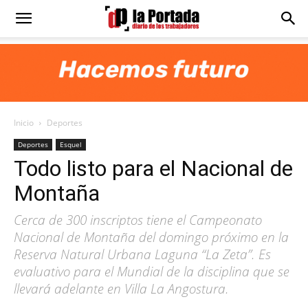
Diario
La
Inicio
Deportes
Portada
Deportes
Esquel
Todo listo para el Nacional de
Montaña
Cerca de 300 inscriptos tiene el Campeonato
Nacional de Montaña del domingo próximo en la
Reserva Natural Urbana Laguna “La Zeta”. Es
evaluativo para el Mundial de la disciplina que se
llevará adelante en Villa La Angostura.