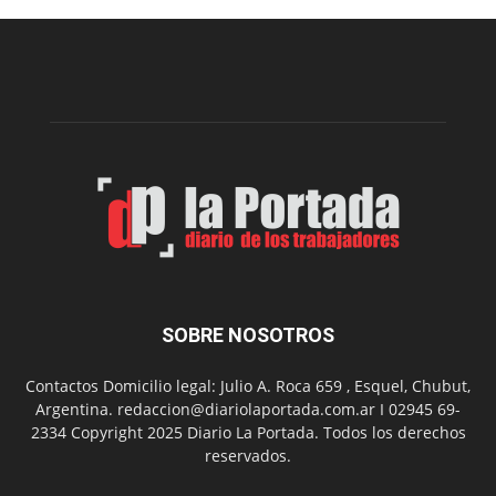
edición
de
la
Peña
Folclór
Municip
por
el
Día
del
Folclor
SOBRE NOSOTROS
Contactos Domicilio legal: Julio A. Roca 659 , Esquel, Chubut,
Argentina. redaccion@diariolaportada.com.ar I 02945 69-
2334 Copyright 2025 Diario La Portada. Todos los derechos
reservados.