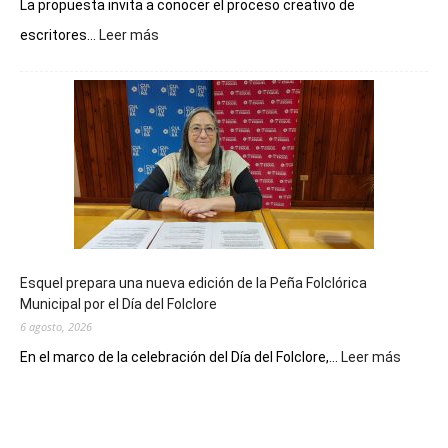
La propuesta invita a conocer el proceso creativo de
:
escritores...
Leer más
La
Biblioteca
Municipal
celebra
sus
90
años
con
un
Conversatorio
de
Esquel prepara una nueva edición de la Peña Folclórica
Escritores
Municipal por el Día del Folclore
Locales
6 agosto, 2026
:
En el marco de la celebración del Día del Folclore,...
Leer más
Esquel
prepar
una
nueva