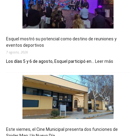
Esquel mostró su potencial como destino de reuniones y
eventos deportivos
7 agosto, 2026
:
Los días 5 y 6 de agosto, Esquel participó en...
Leer más
Esquel
mostró
su
potencial
como
destino
de
reuniones
y
eventos
Este viernes, el Cine Municipal presenta dos funciones de
deportivos
Spider Man: Un Nuevo Día