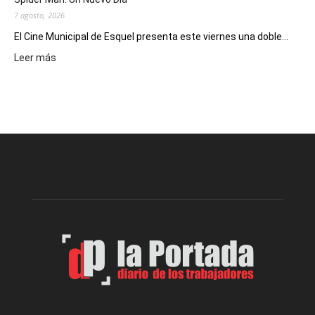
7 agosto, 2026
El Cine Municipal de Esquel presenta este viernes una doble...
:
Leer más
Este
viernes,
el
Cine
Municipal
presenta
dos
funciones
de
Spider
Man:
Un
Nuevo
Día