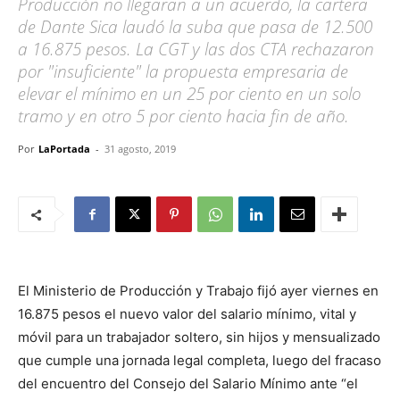
Producción no llegaran a un acuerdo, la cartera
de Dante Sica laudó la suba que pasa de 12.500
a 16.875 pesos. La CGT y las dos CTA rechazaron
por "insuficiente" la propuesta empresaria de
elevar el mínimo en un 25 por ciento en un solo
tramo y en otro 5 por ciento hacia fin de año.
Por
LaPortada
-
31 agosto, 2019
El Ministerio de Producción y Trabajo fijó ayer viernes en
16.875 pesos el nuevo valor del salario mínimo, vital y
móvil para un trabajador soltero, sin hijos y mensualizado
que cumple una jornada legal completa, luego del fracaso
del encuentro del Consejo del Salario Mínimo ante “el