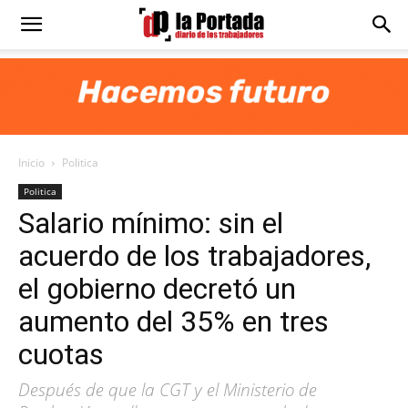
Diario
La
Inicio
Politica
Portada
Politica
Salario mínimo: sin el
acuerdo de los trabajadores,
el gobierno decretó un
aumento del 35% en tres
cuotas
Después de que la CGT y el Ministerio de