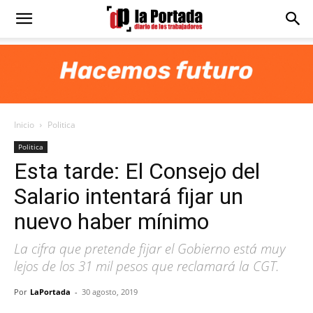
Diario
La
Inicio
Politica
Portada
Politica
Esta tarde: El Consejo del
Salario intentará fijar un
nuevo haber mínimo
La cifra que pretende fijar el Gobierno está muy
lejos de los 31 mil pesos que reclamará la CGT.
Por
LaPortada
-
30 agosto, 2019