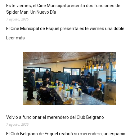
Este viernes, el Cine Municipal presenta dos funciones de
Spider Man: Un Nuevo Día
7 agosto, 2026
El Cine Municipal de Esquel presenta este viernes una doble...
:
Leer más
Este
viernes,
el
Cine
Municipal
presenta
dos
funciones
de
Spider
Man:
Un
Volvió a funcionar el merendero del Club Belgrano
Nuevo
7 agosto, 2026
Día
El Club Belgrano de Esquel reabrió su merendero, un espacio...