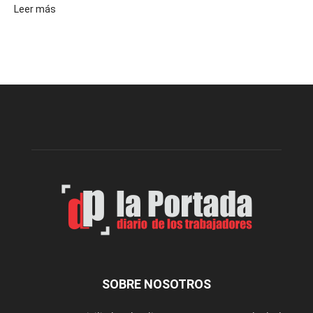
:
Leer más
Volvió
a
funcionar
el
merendero
del
Club
Belgrano
SOBRE NOSOTROS