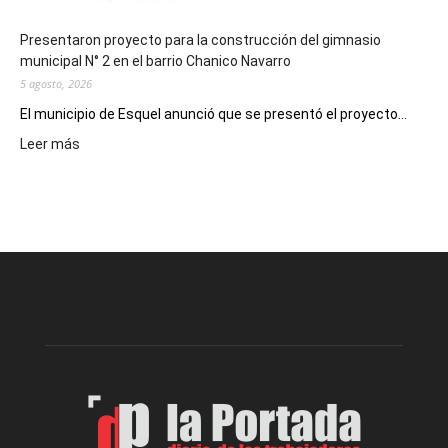
Presentaron proyecto para la construcción del gimnasio
municipal N° 2 en el barrio Chanico Navarro
5 agosto, 2026
El municipio de Esquel anunció que se presentó el proyecto...
:
Leer más
Presentaron
proyecto
para
la
construcción
del
gimnasio
municipal
N°
2
en
el
barrio
Chanico