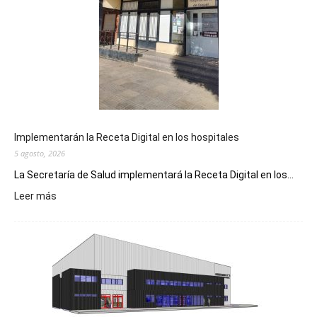
Implementarán la Receta Digital en los hospitales
5 agosto, 2026
La Secretaría de Salud implementará la Receta Digital en los...
:
Leer más
Implementarán
la
Receta
Digital
en
los
hospitales