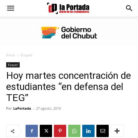
Diario
La
Inicio
Esquel
Portada
Esquel
Hoy martes concentración de
estudiantes “en defensa del
TEG”
Por
LaPortada
-
27 agosto, 2019