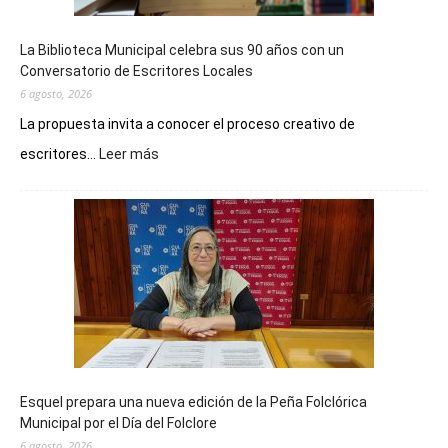
La Biblioteca Municipal celebra sus 90 años con un
Conversatorio de Escritores Locales
6 agosto, 2026
La propuesta invita a conocer el proceso creativo de
:
escritores...
Leer más
La
Biblioteca
Municipal
celebra
sus
90
años
con
un
Conversatorio
de
Esquel prepara una nueva edición de la Peña Folclórica
Escritores
Municipal por el Día del Folclore
Locales
6 agosto, 2026