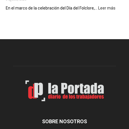
:
En el marco de la celebración del Día del Folclore,...
Leer más
Esquel
prepar
una
nueva
edición
de
la
Peña
Folclór
Municip
por
el
Día
del
Folclor
SOBRE NOSOTROS