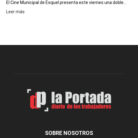
El Cine Municipal de Esquel presenta este viernes una doble...
:
Leer más
Este
viernes,
el
Cine
Municipal
presenta
dos
funciones
de
Spider
Man:
Un
Nuevo
Día
SOBRE NOSOTROS