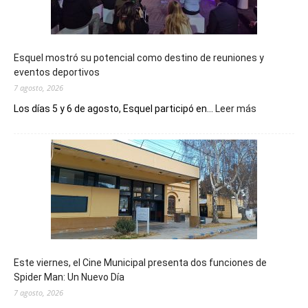
Esquel mostró su potencial como destino de reuniones y
eventos deportivos
7 agosto, 2026
:
Los días 5 y 6 de agosto, Esquel participó en...
Leer más
Esquel
mostró
su
potencial
como
destino
de
reuniones
y
eventos
Este viernes, el Cine Municipal presenta dos funciones de
deportivos
Spider Man: Un Nuevo Día
7 agosto, 2026