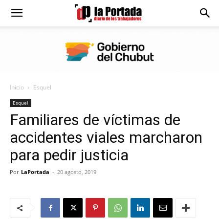
Diario
La
Inicio
Esquel
Portada
Esquel
Familiares de víctimas de
accidentes viales marcharon
para pedir justicia
Por
LaPortada
-
20 agosto, 2019