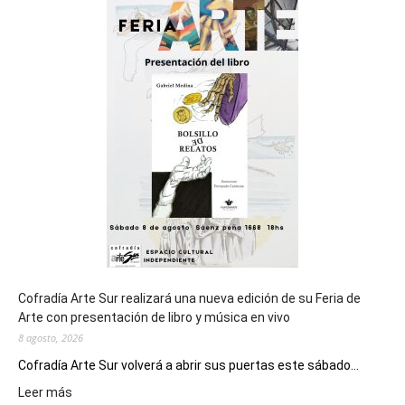
sede
del
cierre
general
de
los
Juegos
Epade
2027
Cofradía Arte Sur realizará una nueva edición de su Feria de
Arte con presentación de libro y música en vivo
8 agosto, 2026
Cofradía Arte Sur volverá a abrir sus puertas este sábado...
:
Leer más