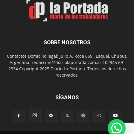
con
presentación
de
libro
y
música
SOBRE NOSOTROS
en
vivo
Contactos Domicilio legal: Julio A. Roca 659 , Esquel, Chubut,
Argentina. redaccion@diariolaportada.com.ar I 02945 69-
2334 Copyright 2025 Diario La Portada. Todos los derechos
reservados.
SÍGANOS