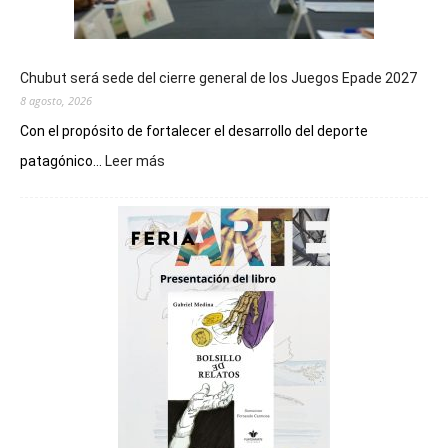
Chubut será sede del cierre general de los Juegos Epade 2027
8 agosto, 2026
Con el propósito de fortalecer el desarrollo del deporte
:
patagónico...
Leer más
Chubut
será
sede
del
cierre
general
de
los
Juegos
Epade
2027