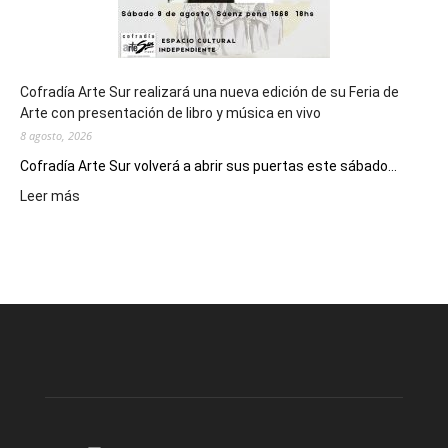
Cofradía Arte Sur realizará una nueva edición de su Feria de
Arte con presentación de libro y música en vivo
8 agosto, 2026
Cofradía Arte Sur volverá a abrir sus puertas este sábado...
:
Leer más
Cofradía
Arte
Sur
realizará
una
nueva
edición
de
su
Feria
de
Arte