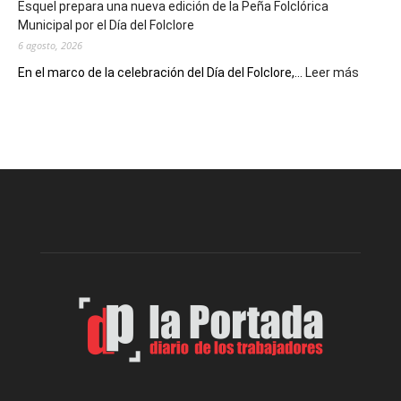
Esquel prepara una nueva edición de la Peña Folclórica
Escritores
Municipal por el Día del Folclore
Locales
6 agosto, 2026
:
En el marco de la celebración del Día del Folclore,...
Leer más
Esquel
prepar
una
nueva
edición
de
la
Peña
Folclór
Municip
por
el
Día
del
Folclor