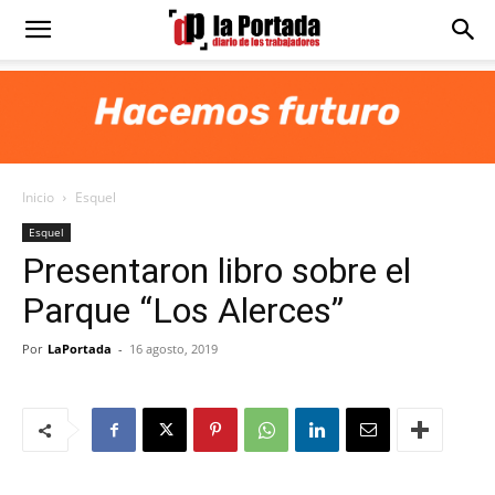
Diario
La
Inicio
Esquel
Portada
Esquel
Presentaron libro sobre el
Parque “Los Alerces”
Por
LaPortada
-
16 agosto, 2019