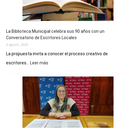
La Biblioteca Municipal celebra sus 90 años con un
Conversatorio de Escritores Locales
6 agosto, 2026
La propuesta invita a conocer el proceso creativo de
:
escritores...
Leer más
La
Biblioteca
Municipal
celebra
sus
90
años
con
un
Conversatorio
de