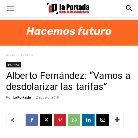
Diario
La
Inicio
Politica
Portada
Politica
Alberto Fernández: “Vamos a
desdolarizar las tarifas”
Por
LaPortada
-
2 agosto, 2019