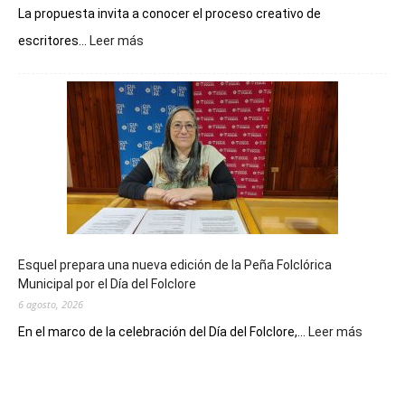
La propuesta invita a conocer el proceso creativo de
:
escritores...
Leer más
La
Biblioteca
Municipal
celebra
sus
90
años
con
un
Conversatorio
de
Esquel prepara una nueva edición de la Peña Folclórica
Escritores
Municipal por el Día del Folclore
Locales
6 agosto, 2026
:
En el marco de la celebración del Día del Folclore,...
Leer más
Esquel
prepar
una