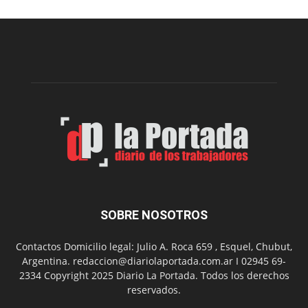
nueva
edición
de
la
Peña
Folclór
Municip
por
el
Día
del
Folclor
SOBRE NOSOTROS
Contactos Domicilio legal: Julio A. Roca 659 , Esquel, Chubut,
Argentina. redaccion@diariolaportada.com.ar I 02945 69-
2334 Copyright 2025 Diario La Portada. Todos los derechos
reservados.