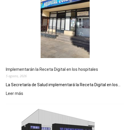
Implementarán la Receta Digital en los hospitales
5 agosto, 2026
La Secretaría de Salud implementará la Receta Digital en los...
:
Leer más
Implementarán
la
Receta
Digital
en
los