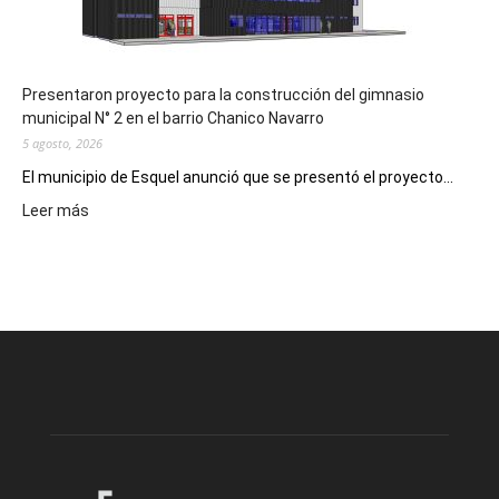
hospitales
Presentaron proyecto para la construcción del gimnasio
municipal N° 2 en el barrio Chanico Navarro
5 agosto, 2026
El municipio de Esquel anunció que se presentó el proyecto...
:
Leer más
Presentaron
proyecto
para
la
construcción
del
gimnasio
municipal
N°
2
en
el