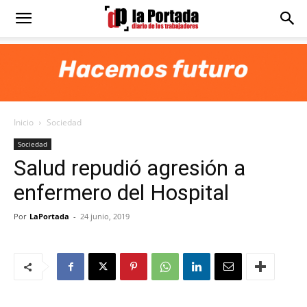
Diario
La
Inicio
Sociedad
Portada
Sociedad
Salud repudió agresión a
enfermero del Hospital
Por
LaPortada
-
24 junio, 2019