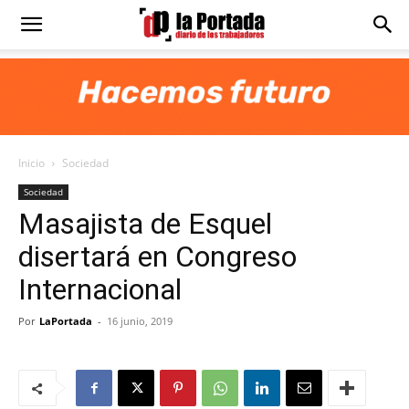
Diario
La
Inicio
Sociedad
Portada
Sociedad
Masajista de Esquel
disertará en Congreso
Internacional
Por
LaPortada
-
16 junio, 2019