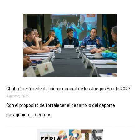
Chubut será sede del cierre general de los Juegos Epade 2027
8 agosto, 2026
Con el propósito de fortalecer el desarrollo del deporte
:
patagónico...
Leer más
Chubut
será
sede