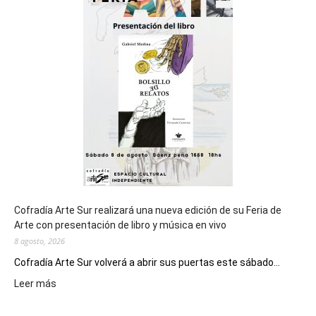
del
cierre
general
de
los
Juegos
Epade
2027
Cofradía Arte Sur realizará una nueva edición de su Feria de
Arte con presentación de libro y música en vivo
8 agosto, 2026
Cofradía Arte Sur volverá a abrir sus puertas este sábado...
:
Leer más
Cofradía
Arte