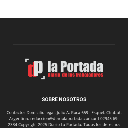
Sur
realizará
una
nueva
edición
de
su
Feria
de
Arte
con
presentación
de
libro
y
música
SOBRE NOSOTROS
en
vivo
Contactos Domicilio legal: Julio A. Roca 659 , Esquel, Chubut,
Argentina. redaccion@diariolaportada.com.ar I 02945 69-
2334 Copyright 2025 Diario La Portada. Todos los derechos