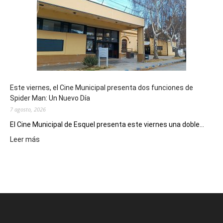
su
potencial
como
destino
de
reuniones
y
eventos
Este viernes, el Cine Municipal presenta dos funciones de
deportivos
Spider Man: Un Nuevo Día
7 agosto, 2026
El Cine Municipal de Esquel presenta este viernes una doble...
:
Leer más
Este
viernes,
el
Cine
Municipal
presenta
dos
funciones