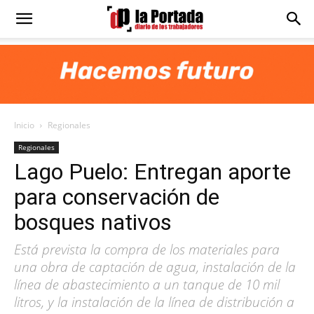
Diario
La
Inicio
Regionales
Portada
Regionales
Lago Puelo: Entregan aporte
para conservación de
bosques nativos
Está prevista la compra de los materiales para
una obra de captación de agua, instalación de la
línea de abastecimiento a un tanque de 10 mil
litros, y la instalación de la línea de distribución a