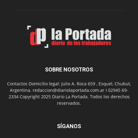
de
Spider
Man:
Un
Nuevo
Día
SOBRE NOSOTROS
Contactos Domicilio legal: Julio A. Roca 659 , Esquel, Chubut,
Argentina. redaccion@diariolaportada.com.ar I 02945 69-
2334 Copyright 2025 Diario La Portada. Todos los derechos
reservados.
SÍGANOS