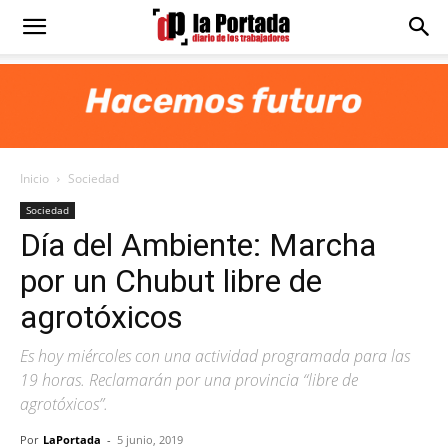
Diario
La
Inicio
Sociedad
Portada
Sociedad
Día del Ambiente: Marcha
por un Chubut libre de
agrotóxicos
Es hoy miércoles con una actividad programada para las
19 horas. Reclamarán por una provincia “libre de
agrotóxicos”.
Por
LaPortada
-
5 junio, 2019