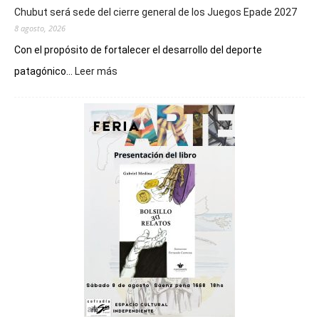
Chubut será sede del cierre general de los Juegos Epade 2027
8 agosto, 2026
Con el propósito de fortalecer el desarrollo del deporte
:
patagónico...
Leer más
Chubut
será
sede
del
cierre
general
de
los
Juegos
Epade
2027