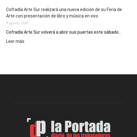
Cofradía Arte Sur realizará una nueva edición de su Feria de
Arte con presentación de libro y música en vivo
8 agosto, 2026
Cofradía Arte Sur volverá a abrir sus puertas este sábado...
:
Leer más
Cofradía
Arte
Sur
realizará
una
nueva
edición
de
su
Feria
de
Arte
con
presentación