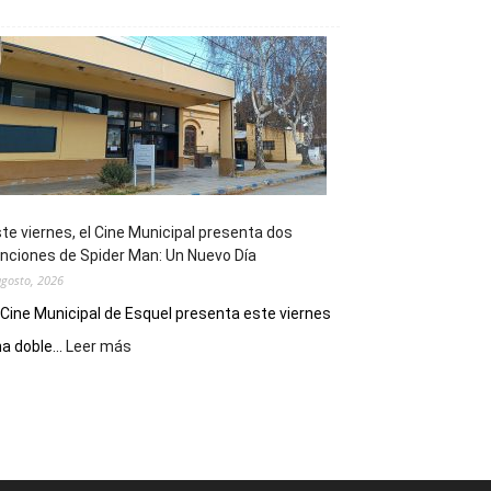
Esquel
mostró
su
potencial
como
destino
de
reuniones
y
eventos
te viernes, el Cine Municipal presenta dos
deportivos
nciones de Spider Man: Un Nuevo Día
agosto, 2026
 Cine Municipal de Esquel presenta este viernes
:
a doble...
Leer más
Este
viernes,
el
Cine
Municipal
presenta