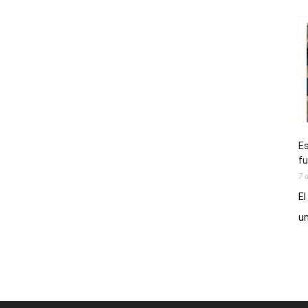
Es
fu
7 
El
un