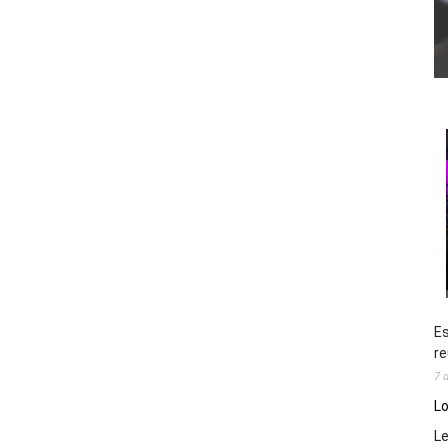
Es
re
7 
Lo
L