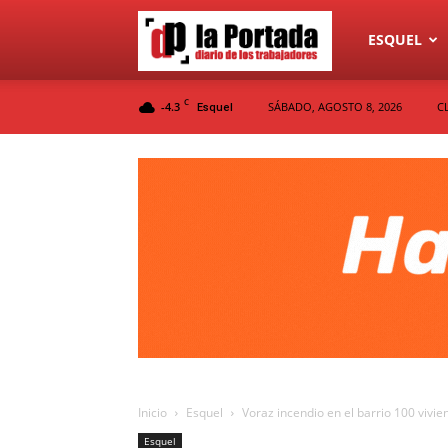
Diario
ESQUEL
C
-4.3
SÁBADO, AGOSTO 8, 2026
C
Esquel
La
Portada
Inicio
Esquel
Voraz incendio en el barrio 100 vivie
Esquel