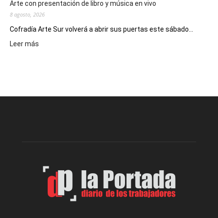
Arte con presentación de libro y música en vivo
8 agosto, 2026
Cofradía Arte Sur volverá a abrir sus puertas este sábado...
:
Leer más
Cofradía
Arte
Sur
realizará
una
nueva
edición
de
su
Feria
de
Arte
con
presentación
de
libro
y