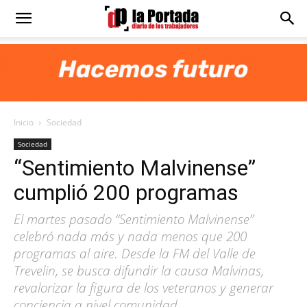
Diario
La
Inicio
Sociedad
Portada
Sociedad
“Sentimiento Malvinense”
cumplió 200 programas
El martes pasado “Sentimiento Malvinense”
celebró nada más y nada menos que 200
programas al aire. Desde la FM del Valle de
Trevelin, se busca difundir la causa Malvinas,
revalorizar la figura de los veteranos y generar
conciencia a nivel comunidad.