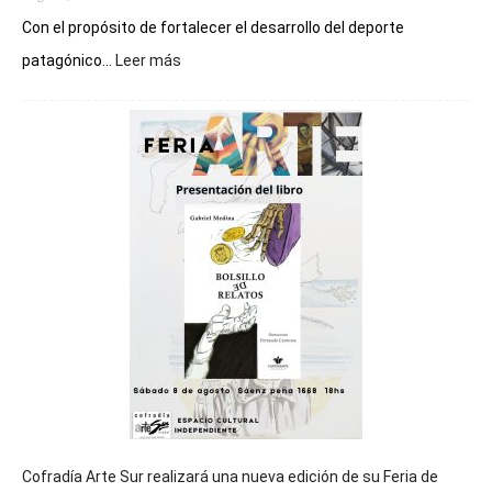
Con el propósito de fortalecer el desarrollo del deporte
:
patagónico...
Leer más
Chubut
será
sede
del
cierre
general
de
los
Juegos
Epade
2027
Cofradía Arte Sur realizará una nueva edición de su Feria de