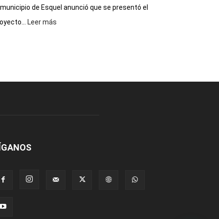
 municipio de Esquel anunció que se presentó el
:
oyecto...
Leer más
Presentaron
proyecto
para
la
construcción
del
gimnasio
municipal
N°
2
en
el
ÍGANOS
barrio
Chanico
Navarro