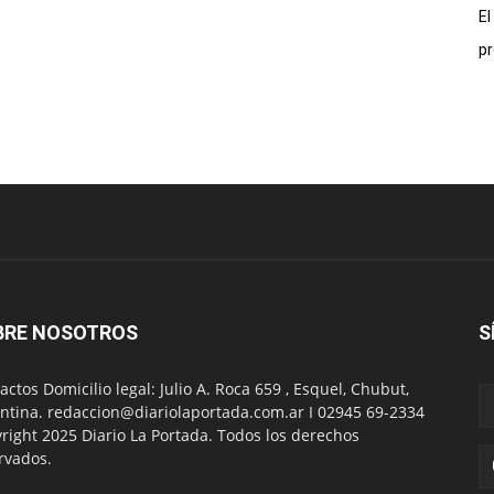
El
pr
BRE NOSOTROS
S
actos Domicilio legal: Julio A. Roca 659 , Esquel, Chubut,
ntina. redaccion@diariolaportada.com.ar I 02945 69-2334
right 2025 Diario La Portada. Todos los derechos
rvados.