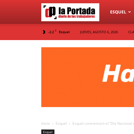
Diario
ESQUEL
C
-2.2
JUEVES, AGOSTO 6, 2026
CLA
Esquel
La
Portada
Inicio
Esquel
Esquel conmemoró el “Día Nacional 
Esquel