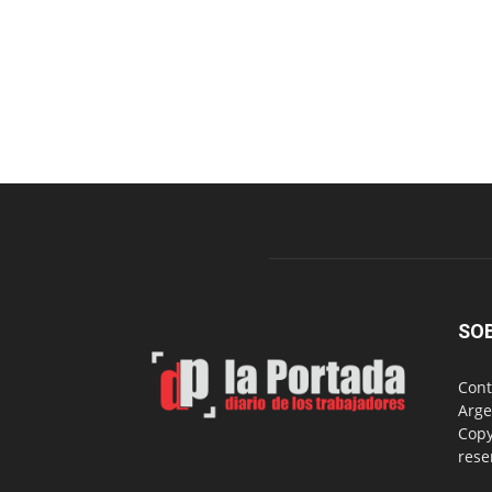
SO
Cont
Arge
Copy
rese