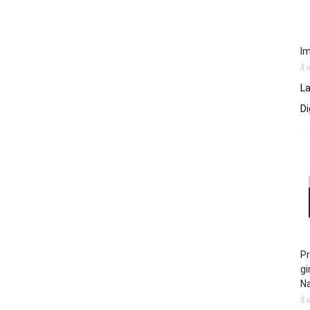
Im
5 
La
Di
Pr
gi
N
5 