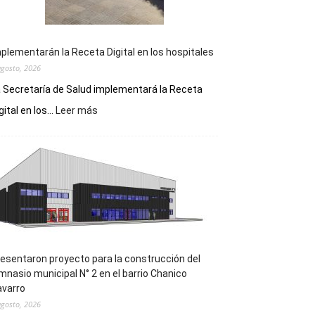
plementarán la Receta Digital en los hospitales
agosto, 2026
 Secretaría de Salud implementará la Receta
:
gital en los...
Leer más
Implementarán
la
Receta
Digital
en
los
hospitales
esentaron proyecto para la construcción del
mnasio municipal N° 2 en el barrio Chanico
avarro
agosto, 2026