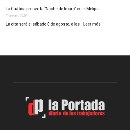
del
La Cuática presenta “Noche de Impro” en el Melipal
trabajo
7 agosto, 2026
:
La cita será el sábado 8 de agosto, a las...
Leer más
La
Cuática
presenta
“Noche
de
Impro”
en
el
Melipal