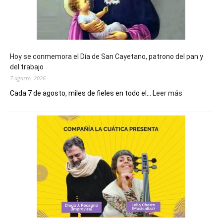
Hoy se conmemora el Día de San Cayetano, patrono del pan y
del trabajo
7 agosto, 2026
:
Cada 7 de agosto, miles de fieles en todo el...
Leer más
Hoy
se
conmemora
el
Día
de
San
Cayetano,
patrono
del
pan
y