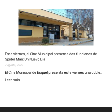
Esquel
mostró
su
potencial
como
destino
de
reuniones
y
eventos
Este viernes, el Cine Municipal presenta dos funciones de
deportivos
Spider Man: Un Nuevo Día
7 agosto, 2026
El Cine Municipal de Esquel presenta este viernes una doble...
:
Leer más
Este
viernes,
el
Cine
Municipal
presenta