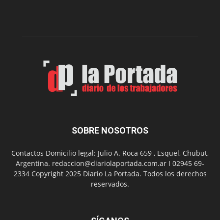
dos
funciones
de
Spider
Man:
Un
Nuevo
Día
SOBRE NOSOTROS
Contactos Domicilio legal: Julio A. Roca 659 , Esquel, Chubut,
Argentina. redaccion@diariolaportada.com.ar I 02945 69-
2334 Copyright 2025 Diario La Portada. Todos los derechos
reservados.