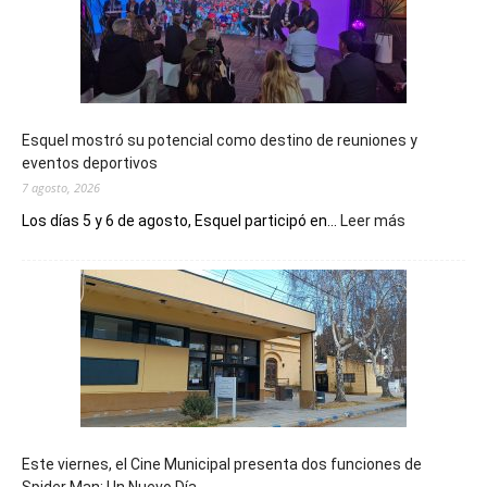
Esquel mostró su potencial como destino de reuniones y
eventos deportivos
7 agosto, 2026
:
Los días 5 y 6 de agosto, Esquel participó en...
Leer más
Esquel
mostró
su
potencial
como
destino
de
reuniones
y
eventos
Este viernes, el Cine Municipal presenta dos funciones de
deportivos