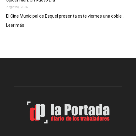
Spider Man: Un Nuevo Día
7 agosto, 2026
El Cine Municipal de Esquel presenta este viernes una doble...
:
Leer más
Este
viernes,
el
Cine
Municipal
presenta
dos
funciones
de
Spider
Man:
Un
Nuevo
Día