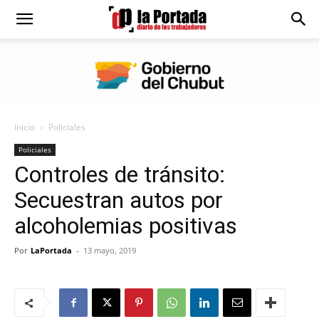
Diario
La
Inicio
Policiales
Portada
Policiales
Controles de tránsito:
Secuestran autos por
alcoholemias positivas
Por
LaPortada
-
13 mayo, 2019