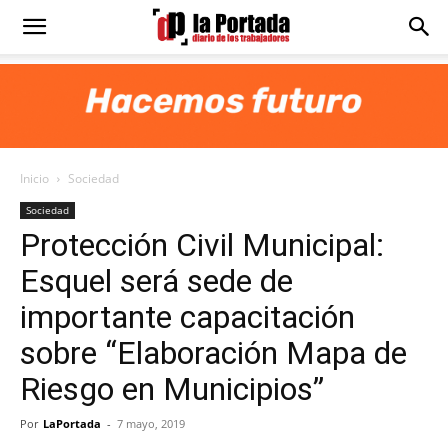
Diario
La
Inicio
Sociedad
Portada
Sociedad
Protección Civil Municipal:
Esquel será sede de
importante capacitación
sobre “Elaboración Mapa de
Riesgo en Municipios”
Por
LaPortada
-
7 mayo, 2019