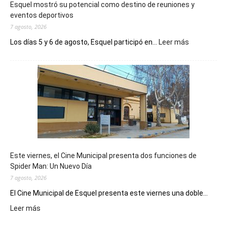
Esquel mostró su potencial como destino de reuniones y
eventos deportivos
7 agosto, 2026
:
Los días 5 y 6 de agosto, Esquel participó en...
Leer más
Esquel
mostró
su
potencial
como
destino
de
reuniones
y
eventos
Este viernes, el Cine Municipal presenta dos funciones de
deportivos
Spider Man: Un Nuevo Día
7 agosto, 2026
El Cine Municipal de Esquel presenta este viernes una doble...
:
Leer más
Este