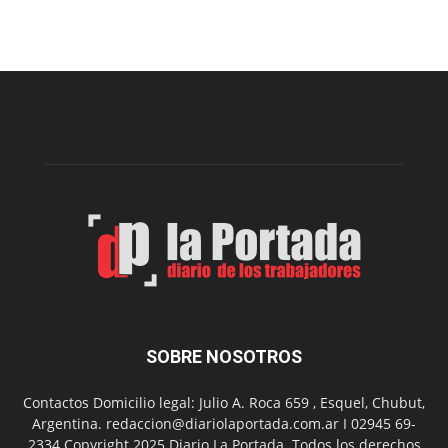
viernes,
el
Cine
Municipal
presenta
dos
funciones
de
Spider
Man:
Un
Nuevo
Día
SOBRE NOSOTROS
Contactos Domicilio legal: Julio A. Roca 659 , Esquel, Chubut,
Argentina. redaccion@diariolaportada.com.ar I 02945 69-
2334 Copyright 2025 Diario La Portada. Todos los derechos