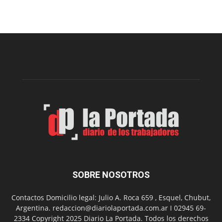
prepar
una
nueva
edición
de
la
Peña
Folclór
Municip
por
el
Día
del
Folclor
SOBRE NOSOTROS
Contactos Domicilio legal: Julio A. Roca 659 , Esquel, Chubut,
Argentina. redaccion@diariolaportada.com.ar I 02945 69-
2334 Copyright 2025 Diario La Portada. Todos los derechos