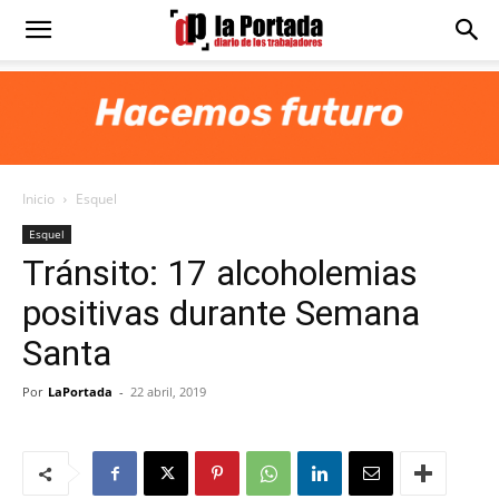
Diario
La
Inicio
Esquel
Portada
Esquel
Tránsito: 17 alcoholemias
positivas durante Semana
Santa
Por
LaPortada
-
22 abril, 2019