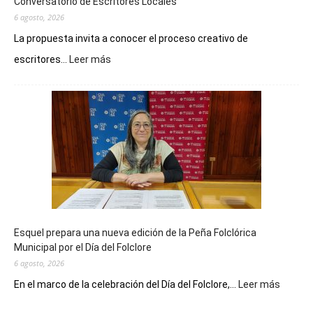
Conversatorio de Escritores Locales
6 agosto, 2026
La propuesta invita a conocer el proceso creativo de
:
escritores...
Leer más
La
Biblioteca
Municipal
celebra
sus
90
años
con
un
Conversatorio
de
Esquel prepara una nueva edición de la Peña Folclórica
Escritores
Municipal por el Día del Folclore
Locales
6 agosto, 2026
:
En el marco de la celebración del Día del Folclore,...
Leer más
Esquel