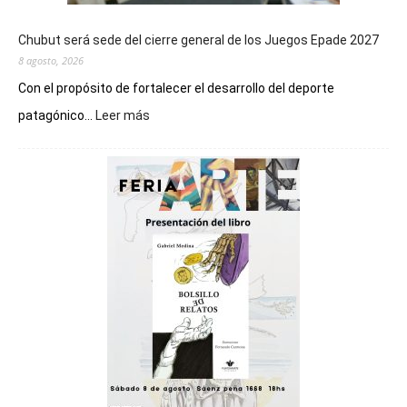
Chubut será sede del cierre general de los Juegos Epade 2027
8 agosto, 2026
Con el propósito de fortalecer el desarrollo del deporte
:
patagónico...
Leer más
Chubut
será
sede
del
cierre
general
de
los
Juegos
Epade
2027