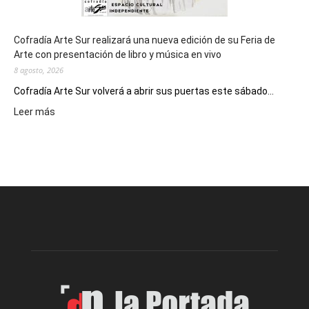
Cofradía Arte Sur realizará una nueva edición de su Feria de
Arte con presentación de libro y música en vivo
8 agosto, 2026
Cofradía Arte Sur volverá a abrir sus puertas este sábado...
:
Leer más
Cofradía
Arte
Sur
realizará
una
nueva
edición
de
su
Feria
de
Arte
con