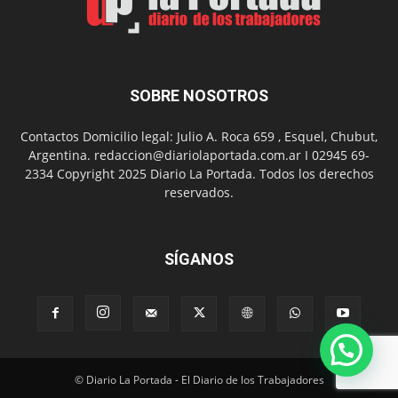
presentación
de
libro
y
música
SOBRE NOSOTROS
en
vivo
Contactos Domicilio legal: Julio A. Roca 659 , Esquel, Chubut,
Argentina. redaccion@diariolaportada.com.ar I 02945 69-
2334 Copyright 2025 Diario La Portada. Todos los derechos
reservados.
SÍGANOS
© Diario La Portada - El Diario de los Trabajadores