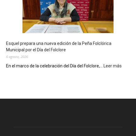
90
años
con
un
Conversatorio
de
Esquel prepara una nueva edición de la Peña Folclórica
Escritores
Municipal por el Día del Folclore
Locales
6 agosto, 2026
:
En el marco de la celebración del Día del Folclore,...
Leer más
Esquel
prepar
una
nueva
edición
de
la
Peña
Folclór
Municip
por