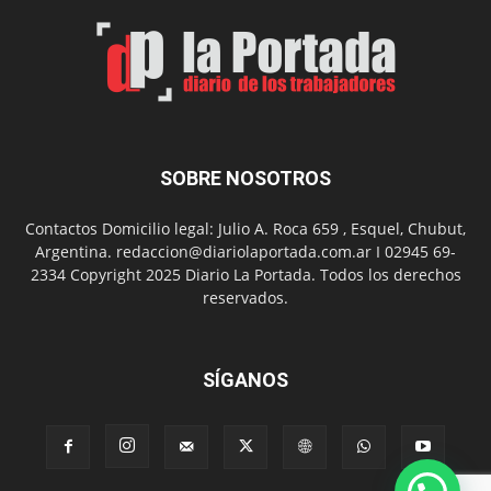
el
Día
del
Folclor
SOBRE NOSOTROS
Contactos Domicilio legal: Julio A. Roca 659 , Esquel, Chubut,
Argentina. redaccion@diariolaportada.com.ar I 02945 69-
2334 Copyright 2025 Diario La Portada. Todos los derechos
reservados.
SÍGANOS