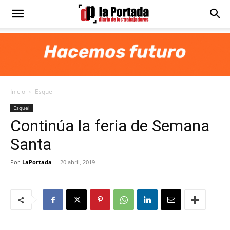
Diario
La
Inicio
Esquel
Portada
Esquel
Continúa la feria de Semana
Santa
Por
LaPortada
-
20 abril, 2019