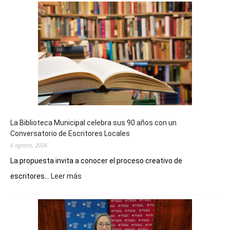
La Biblioteca Municipal celebra sus 90 años con un
Conversatorio de Escritores Locales
6 agosto, 2026
La propuesta invita a conocer el proceso creativo de
:
escritores...
Leer más
La
Biblioteca
Municipal
celebra
sus