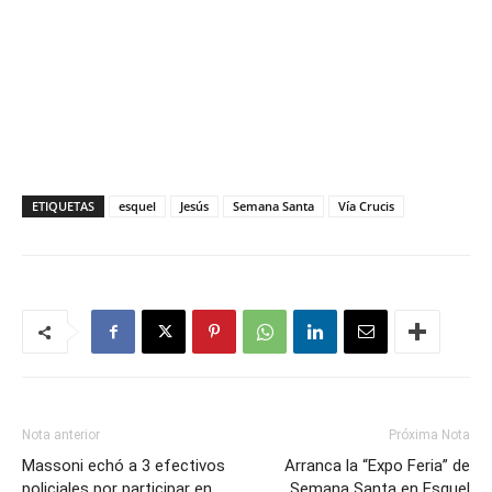
ETIQUETAS
esquel
Jesús
Semana Santa
Vía Crucis
Nota anterior
Próxima Nota
Massoni echó a 3 efectivos
Arranca la “Expo Feria” de
policiales por participar en
Semana Santa en Esquel