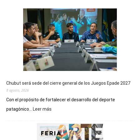
Chubut será sede del cierre general de los Juegos Epade 2027
8 agosto, 2026
Con el propósito de fortalecer el desarrollo del deporte
:
patagónico...
Leer más
Chubut
será
sede
del