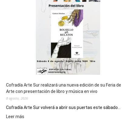
cierre
general
de
los
Juegos
Epade
2027
Cofradía Arte Sur realizará una nueva edición de su Feria de
Arte con presentación de libro y música en vivo
8 agosto, 2026
Cofradía Arte Sur volverá a abrir sus puertas este sábado...
:
Leer más
Cofradía
Arte
Sur