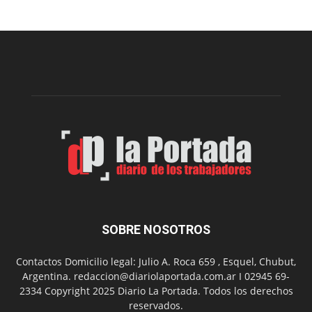
realizará
una
nueva
edición
de
su
Feria
de
Arte
con
presentación
de
libro
y
música
SOBRE NOSOTROS
en
vivo
Contactos Domicilio legal: Julio A. Roca 659 , Esquel, Chubut,
Argentina. redaccion@diariolaportada.com.ar I 02945 69-
2334 Copyright 2025 Diario La Portada. Todos los derechos
reservados.