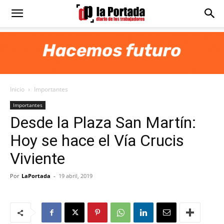
Diario
La
Inicio
Importantes
Portada
Importantes
Desde la Plaza San Martín:
Hoy se hace el Vía Crucis
Viviente
Por
LaPortada
-
19 abril, 2019