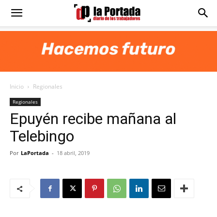
Diario
La
Inicio
Regionales
Portada
Regionales
Epuyén recibe mañana al
Telebingo
Por
LaPortada
-
18 abril, 2019