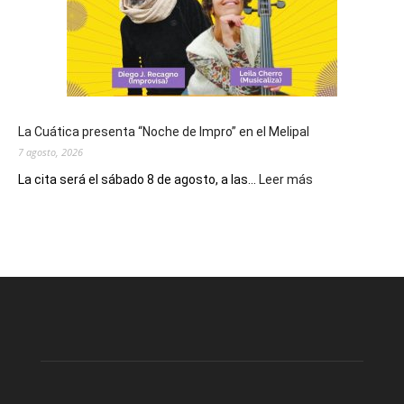
San
Cayetano,
patrono
del
pan
y
del
La Cuática presenta “Noche de Impro” en el Melipal
trabajo
7 agosto, 2026
:
La cita será el sábado 8 de agosto, a las...
Leer más
La
Cuática
presenta
“Noche
de
Impro”
en
el
Melipal