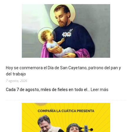
Hoy se conmemora el Día de San Cayetano, patrono del pan y
del trabajo
7 agosto, 2026
:
Cada 7 de agosto, miles de fieles en todo el...
Leer más
Hoy
se
conmemora
el
Día
de