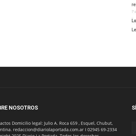
re
7 
Lo
L
BRE NOSOTROS
S
actos Domicilio legal: Julio A. Roca 659 , Esquel, Chubut,
ntina. redaccion@diariolaportada.com.ar I 02945 69-2334
right 2025 Diario La Portada. Todos los derechos