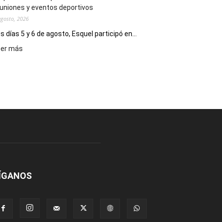
uniones y eventos deportivos
con
agosto, 2026
presentación
de
s días 5 y 6 de agosto, Esquel participó en...
libro
:
eer más
y
Esquel
música
mostró
en
su
vivo
potencial
como
destino
de
reuniones
y
eventos
deportivos
ÍGANOS