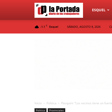
Diario
ESQUEL
C
-1.1
SÁBADO, AGOSTO 8, 2026
C
Esquel
La
Portada
Inicio
Politica
Pasquini: “Los vecinos tiene un fuer
Politica
Provinciales