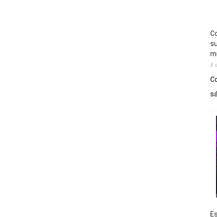
Co
su
mú
8 
Co
sá
Es