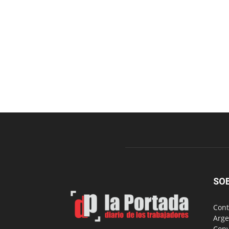
SO
Cont
Arge
Copy