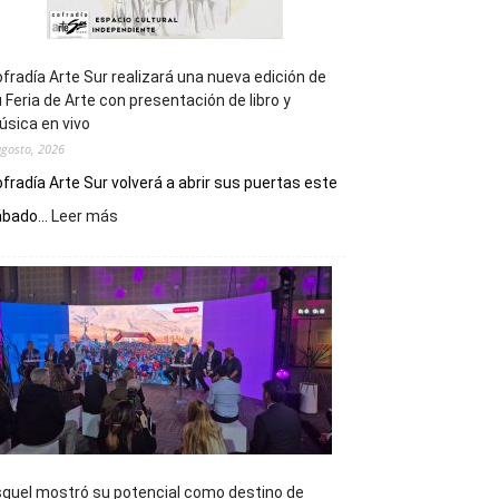
fradía Arte Sur realizará una nueva edición de
 Feria de Arte con presentación de libro y
sica en vivo
agosto, 2026
fradía Arte Sur volverá a abrir sus puertas este
:
bado...
Leer más
Cofradía
Arte
Sur
realizará
una
nueva
edición
de
su
Feria
de
quel mostró su potencial como destino de
Arte