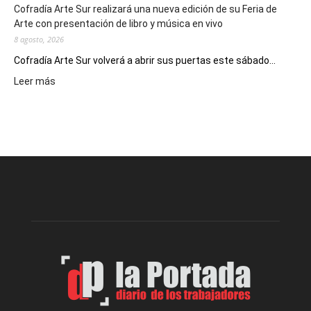
Cofradía Arte Sur realizará una nueva edición de su Feria de
Arte con presentación de libro y música en vivo
8 agosto, 2026
Cofradía Arte Sur volverá a abrir sus puertas este sábado...
:
Leer más
Cofradía
Arte
Sur
realizará
una
nueva
edición
de
su
Feria
de
Arte
con
presentación
de