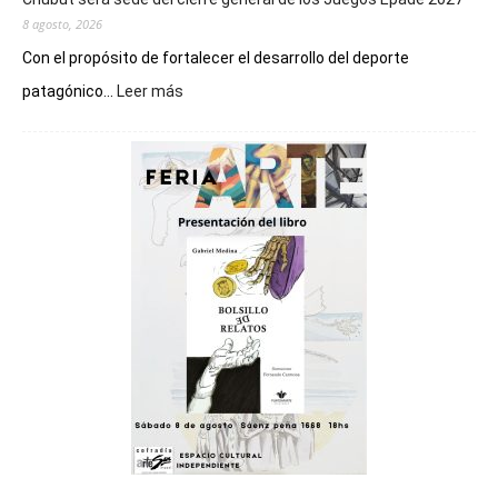
8 agosto, 2026
Con el propósito de fortalecer el desarrollo del deporte
:
patagónico...
Leer más
Chubut
será
sede
del
cierre
general
de
los
Juegos
Epade
2027