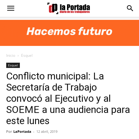
Diario
La
Inicio
Esquel
Portada
Esquel
Conflicto municipal: La
Secretaría de Trabajo
convocó al Ejecutivo y al
SOEME a una audiencia para
este lunes
Por
LaPortada
-
12 abril, 2019