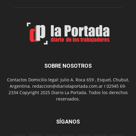
Folclór
Municip
por
el
Día
del
Folclor
SOBRE NOSOTROS
Contactos Domicilio legal: Julio A. Roca 659 , Esquel, Chubut,
Argentina. redaccion@diariolaportada.com.ar I 02945 69-
2334 Copyright 2025 Diario La Portada. Todos los derechos
reservados.
SÍGANOS