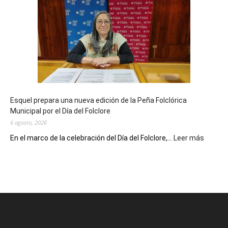
Municipal
celebra
sus
90
años
con
un
Conversatorio
de
Esquel prepara una nueva edición de la Peña Folclórica
Escritores
Municipal por el Día del Folclore
Locales
6 agosto, 2026
:
En el marco de la celebración del Día del Folclore,...
Leer más
Esquel
prepar
una
nueva
edición
de
la
Peña