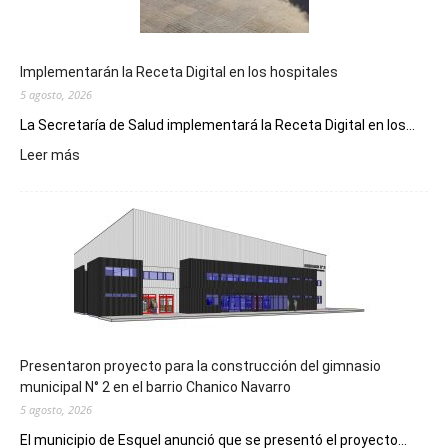
Implementarán la Receta Digital en los hospitales
5 agosto, 2026
La Secretaría de Salud implementará la Receta Digital en los...
:
Leer más
Implementarán
la
Receta
Digital
en
los
hospitales
Presentaron proyecto para la construcción del gimnasio
municipal N° 2 en el barrio Chanico Navarro
5 agosto, 2026
El municipio de Esquel anunció que se presentó el proyecto...