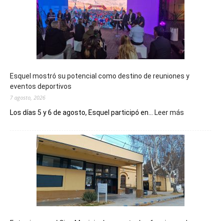
Esquel mostró su potencial como destino de reuniones y
eventos deportivos
7 agosto, 2026
:
Los días 5 y 6 de agosto, Esquel participó en...
Leer más
Esquel
mostró
su
potencial
como
destino
de
reuniones
y
eventos