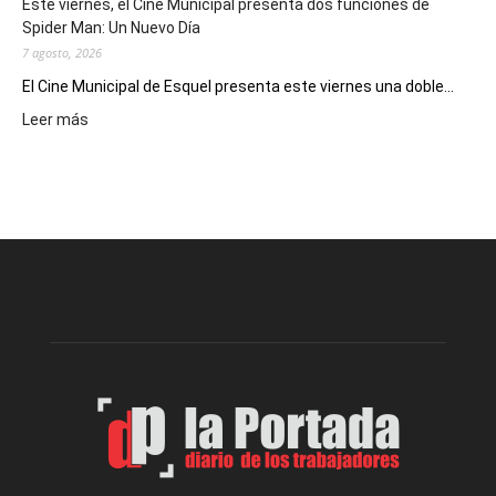
Este viernes, el Cine Municipal presenta dos funciones de
deportivos
Spider Man: Un Nuevo Día
7 agosto, 2026
El Cine Municipal de Esquel presenta este viernes una doble...
:
Leer más
Este
viernes,
el
Cine
Municipal
presenta
dos
funciones
de
Spider
Man:
Un
Nuevo
Día