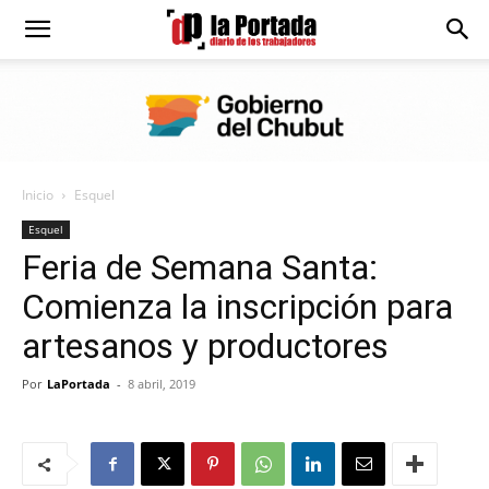
Diario
La
Inicio
Esquel
Portada
Esquel
Feria de Semana Santa:
Comienza la inscripción para
artesanos y productores
Por
LaPortada
-
8 abril, 2019