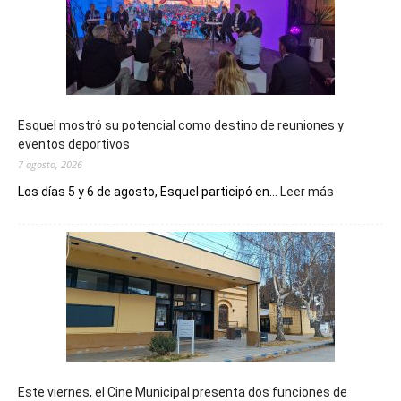
Esquel mostró su potencial como destino de reuniones y
eventos deportivos
7 agosto, 2026
:
Los días 5 y 6 de agosto, Esquel participó en...
Leer más
Esquel
mostró
su
potencial
como
destino
de
reuniones
y
eventos
Este viernes, el Cine Municipal presenta dos funciones de
deportivos