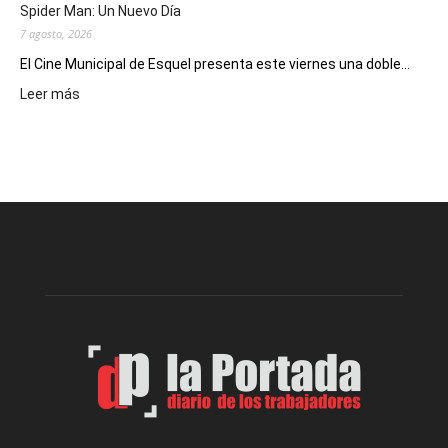
Spider Man: Un Nuevo Día
7 agosto, 2026
El Cine Municipal de Esquel presenta este viernes una doble...
:
Leer más
Este
viernes,
el
Cine
Municipal
presenta
dos
funciones
de
Spider
Man:
Un
Nuevo
Día