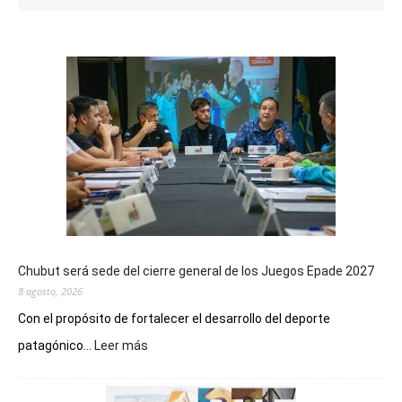
Chubut será sede del cierre general de los Juegos Epade 2027
8 agosto, 2026
Con el propósito de fortalecer el desarrollo del deporte
:
patagónico...
Leer más
Chubut
será
sede