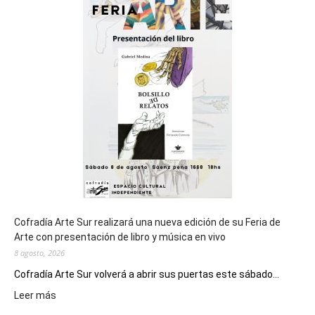
del
cierre
general
de
los
Juegos
Epade
2027
Cofradía Arte Sur realizará una nueva edición de su Feria de
Arte con presentación de libro y música en vivo
8 agosto, 2026
Cofradía Arte Sur volverá a abrir sus puertas este sábado...
:
Leer más
Cofradía