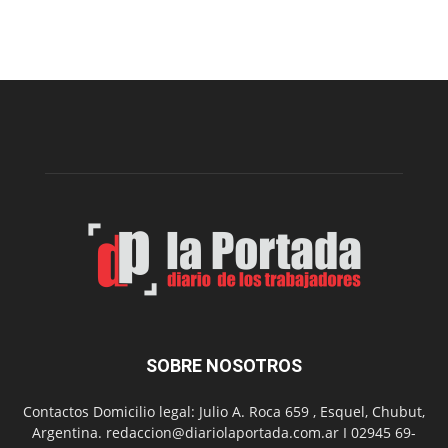
Arte
Sur
realizará
una
nueva
edición
de
su
Feria
de
Arte
con
presentación
de
libro
y
música
SOBRE NOSOTROS
en
vivo
Contactos Domicilio legal: Julio A. Roca 659 , Esquel, Chubut,
Argentina. redaccion@diariolaportada.com.ar I 02945 69-