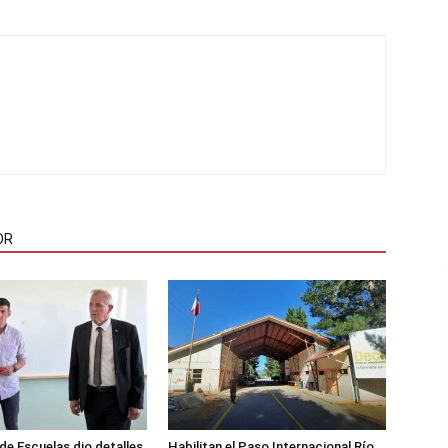
OR
de Escuelas dio detalles
Habilitan el Paso Internacional Río