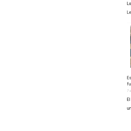
Lo
L
Es
fu
7 
El
un