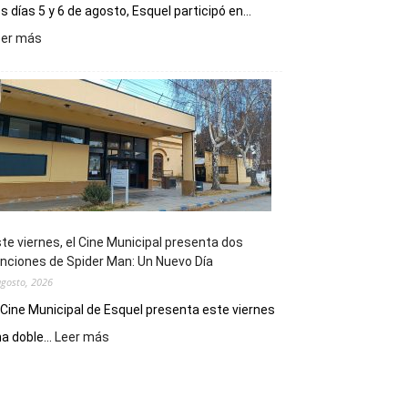
s días 5 y 6 de agosto, Esquel participó en...
:
eer más
Esquel
mostró
su
potencial
como
destino
de
reuniones
y
eventos
te viernes, el Cine Municipal presenta dos
deportivos
nciones de Spider Man: Un Nuevo Día
agosto, 2026
 Cine Municipal de Esquel presenta este viernes
:
a doble...
Leer más
Este
viernes,
el