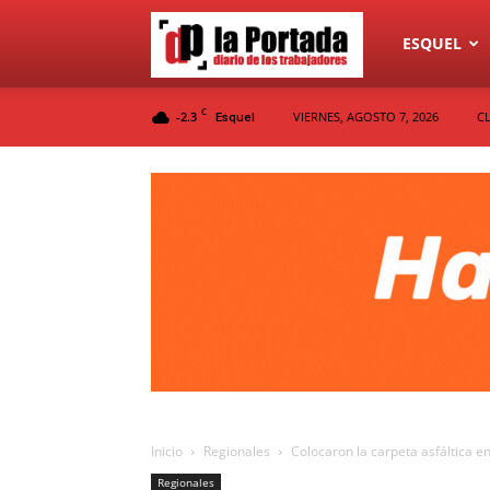
Diario
ESQUEL
C
-2.3
VIERNES, AGOSTO 7, 2026
C
Esquel
La
Portada
Inicio
Regionales
Colocaron la carpeta asfáltica en
Regionales