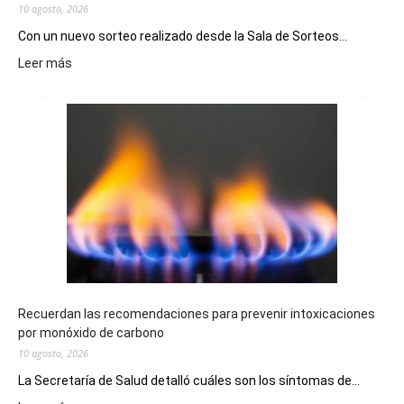
10 agosto, 2026
Con un nuevo sorteo realizado desde la Sala de Sorteos...
:
Leer más
El
Telebingo
Chubutense
repartió
premios
millonarios
en
toda
la
provincia
Recuerdan las recomendaciones para prevenir intoxicaciones
por monóxido de carbono
10 agosto, 2026
La Secretaría de Salud detalló cuáles son los síntomas de...