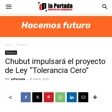
Diario
La
Inicio
Politica
Portada
Politica
Chubut impulsará el proyecto
de Ley “Tolerancia Cero”
Por
LaPortada
-
20 marzo, 2019