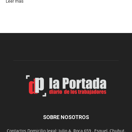
:
Leer más
Recuerdan
las
recomendaciones
para
prevenir
intoxicaciones
por
monóxido
de
carbono
SOBRE NOSOTROS
Contactos Domicilio legal: Julio A. Roca 659 , Esquel, Chubut,