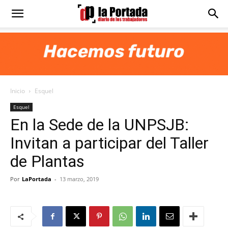
Diario
La
Inicio
Esquel
Portada
Esquel
En la Sede de la UNPSJB:
Invitan a participar del Taller
de Plantas
Por
LaPortada
-
13 marzo, 2019