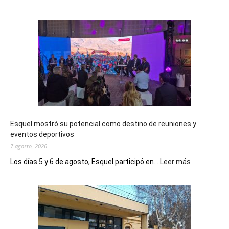
Esquel mostró su potencial como destino de reuniones y
eventos deportivos
7 agosto, 2026
:
Los días 5 y 6 de agosto, Esquel participó en...
Leer más
Esquel
mostró
su
potencial
como
destino