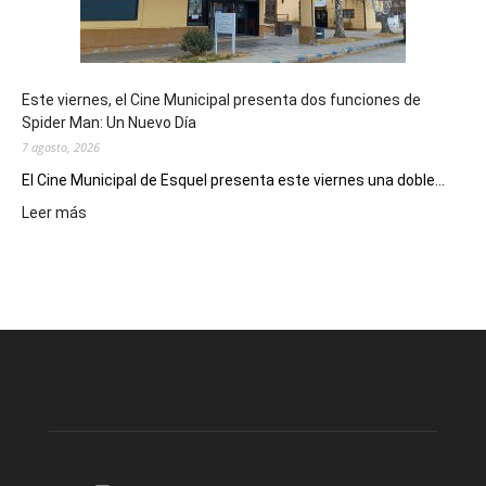
de
reuniones
y
eventos
Este viernes, el Cine Municipal presenta dos funciones de
deportivos
Spider Man: Un Nuevo Día
7 agosto, 2026
El Cine Municipal de Esquel presenta este viernes una doble...
:
Leer más
Este
viernes,
el
Cine
Municipal
presenta
dos
funciones
de
Spider
Man:
Un