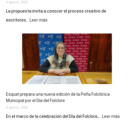
6 agosto, 2026
La propuesta invita a conocer el proceso creativo de
:
escritores...
Leer más
La
Biblioteca
Municipal
celebra
sus
90
años
con
un
Conversatorio
de
Esquel prepara una nueva edición de la Peña Folclórica
Escritores
Municipal por el Día del Folclore
Locales
6 agosto, 2026
:
En el marco de la celebración del Día del Folclore,...
Leer más
Esquel
prepar