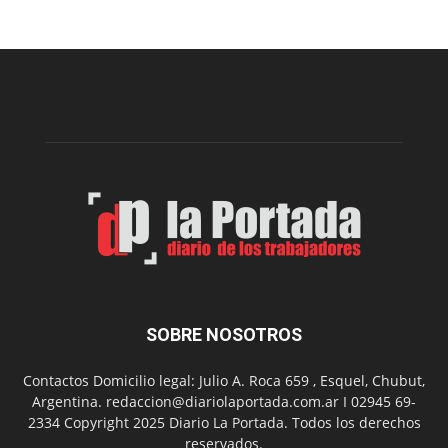
una
nueva
edición
de
la
Peña
Folclór
Municip
por
el
Día
del
Folclor
SOBRE NOSOTROS
Contactos Domicilio legal: Julio A. Roca 659 , Esquel, Chubut,
Argentina. redaccion@diariolaportada.com.ar I 02945 69-
2334 Copyright 2025 Diario La Portada. Todos los derechos
reservados.