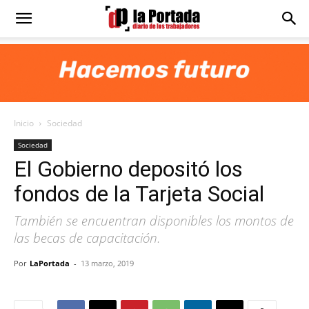
Diario
La
Inicio
Sociedad
Portada
Sociedad
El Gobierno depositó los
fondos de la Tarjeta Social
También se encuentran disponibles los montos de
las becas de capacitación.
Por
LaPortada
-
13 marzo, 2019