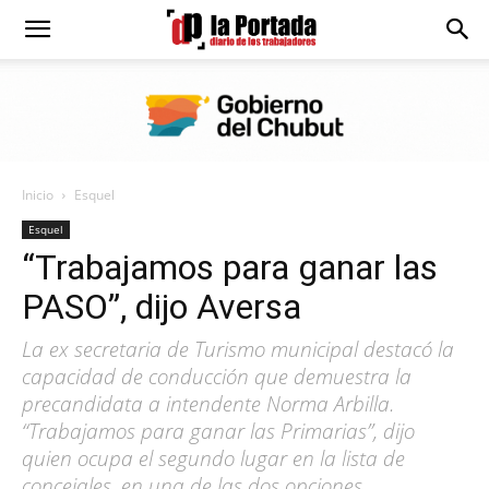
Diario
La
Inicio
Esquel
Portada
Esquel
“Trabajamos para ganar las
PASO”, dijo Aversa
La ex secretaria de Turismo municipal destacó la
capacidad de conducción que demuestra la
precandidata a intendente Norma Arbilla.
“Trabajamos para ganar las Primarias”, dijo
quien ocupa el segundo lugar en la lista de
concejales, en una de las dos opciones