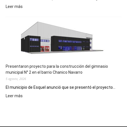
:
Leer más
Implementarán
la
Receta
Digital
en
los
hospitales
Presentaron proyecto para la construcción del gimnasio
municipal N° 2 en el barrio Chanico Navarro
5 agosto, 2026
El municipio de Esquel anunció que se presentó el proyecto...
:
Leer más
Presentaron
proyecto
para
la
construcción