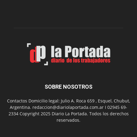
del
gimnasio
municipal
N°
2
en
el
barrio
Chanico
Navarro
SOBRE NOSOTROS
Contactos Domicilio legal: Julio A. Roca 659 , Esquel, Chubut,
Argentina. redaccion@diariolaportada.com.ar I 02945 69-
2334 Copyright 2025 Diario La Portada. Todos los derechos
reservados.