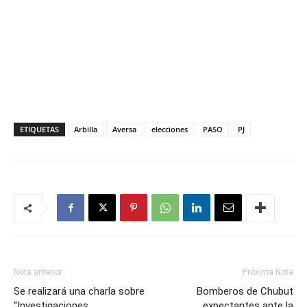
ETIQUETAS
Arbilla
Aversa
elecciones
PASO
PJ
Nota anterior
Próxima Nota
Se realizará una charla sobre
Bomberos de Chubut
“Investigaciones
expectantes ante la