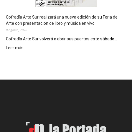
Cofradía Arte Sur realizará una nueva edición de su Feria de
Arte con presentación de libro y música en vivo
8 agosto, 2026
Cofradía Arte Sur volverá a abrir sus puertas este sábado...
:
Leer más
Cofradía
Arte
Sur
realizará
una
nueva
edición
de
su
Feria
de
Arte
con