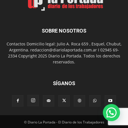
presentación
de
libro
y
música
SOBRE NOSOTROS
en
vivo
Contactos Domicilio legal: Julio A. Roca 659 , Esquel, Chubut,
Argentina. redaccion@diariolaportada.com.ar I 02945 69-
2334 Copyright 2025 Diario La Portada. Todos los derechos
reservados.
SÍGANOS
© Diario La Portada - El Diario de los Trabajadores