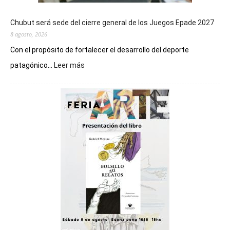
Chubut será sede del cierre general de los Juegos Epade 2027
8 agosto, 2026
Con el propósito de fortalecer el desarrollo del deporte
:
patagónico...
Leer más
Chubut
será
sede
del
cierre
general
de
los
Juegos
Epade
2027