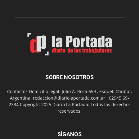
dos
funciones
de
Spider
Man:
Un
Nuevo
Día
SOBRE NOSOTROS
Contactos Domicilio legal: Julio A. Roca 659 , Esquel, Chubut,
Argentina. redaccion@diariolaportada.com.ar I 02945 69-
2334 Copyright 2025 Diario La Portada. Todos los derechos
reservados.
SÍGANOS