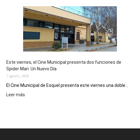
mostró
su
potencial
como
destino
de
reuniones
y
eventos
Este viernes, el Cine Municipal presenta dos funciones de
deportivos
Spider Man: Un Nuevo Día
7 agosto, 2026
El Cine Municipal de Esquel presenta este viernes una doble...
:
Leer más
Este
viernes,
el
Cine
Municipal
presenta