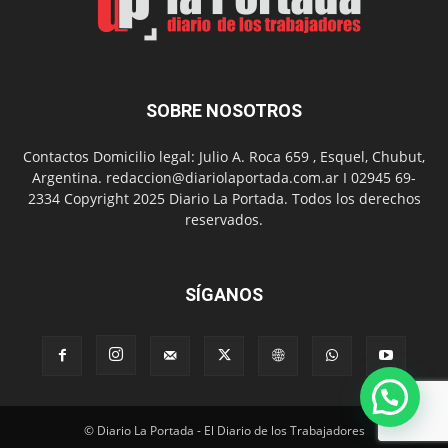
presentación
de
libro
y
música
SOBRE NOSOTROS
en
vivo
Contactos Domicilio legal: Julio A. Roca 659 , Esquel, Chubut,
Argentina. redaccion@diariolaportada.com.ar I 02945 69-
2334 Copyright 2025 Diario La Portada. Todos los derechos
reservados.
SÍGANOS
© Diario La Portada - El Diario de los Trabajadores