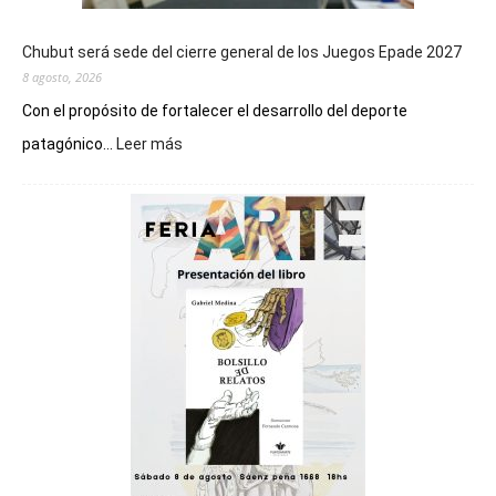
Chubut será sede del cierre general de los Juegos Epade 2027
8 agosto, 2026
Con el propósito de fortalecer el desarrollo del deporte
:
patagónico...
Leer más
Chubut
será
sede
del
cierre
general
de
los
Juegos
Epade
2027