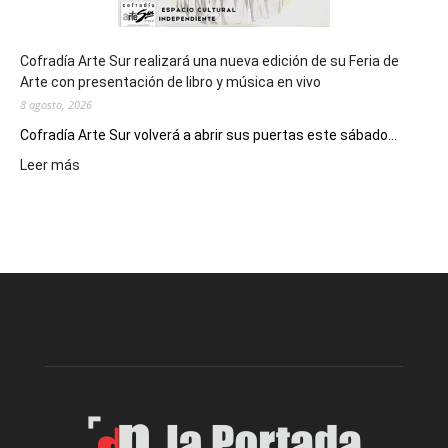
Cofradía Arte Sur realizará una nueva edición de su Feria de
Arte con presentación de libro y música en vivo
8 agosto, 2026
Cofradía Arte Sur volverá a abrir sus puertas este sábado...
:
Leer más
Cofradía
Arte
Sur
realizará
una
nueva
edición
de
su
Feria
de
Arte
con